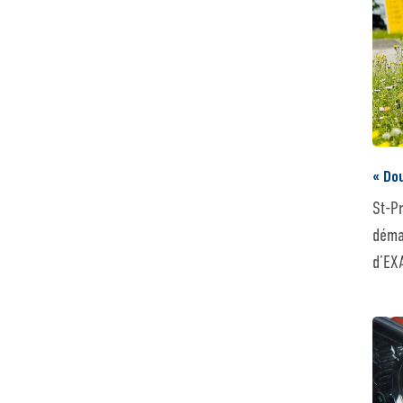
« Dou
St-P
déma
d’EX