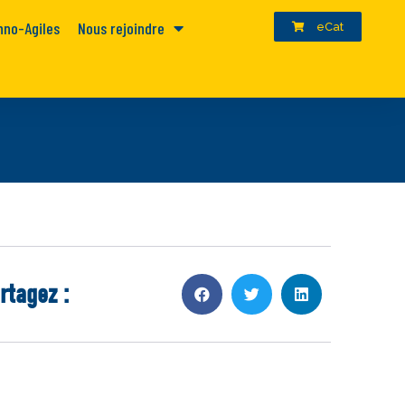
hno-Agiles
Nous rejoindre
eCat
rtagez :