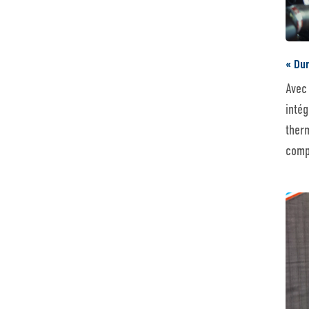
« Dur
Avec
inté
ther
comp