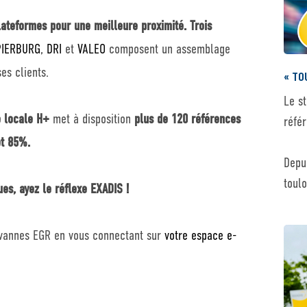
lateformes pour une meilleure proximité.
Trois
PIERBURG
,
DRI
et
VALEO
composent un assemblage
es clients.
« TOU
Le s
e locale H+
met à disposition
plus de 120 références
réfé
et 85%.
Depu
toul
es, ayez le réflexe EXADIS !
 vannes EGR en vous connectant sur
votre espace e-