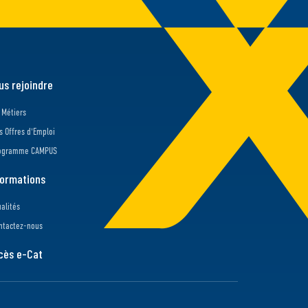
us rejoindre
 Métiers
s Offres d'Emploi
ogramme CAMPUS
formations
ualités
ntactez-nous
cès e-Cat