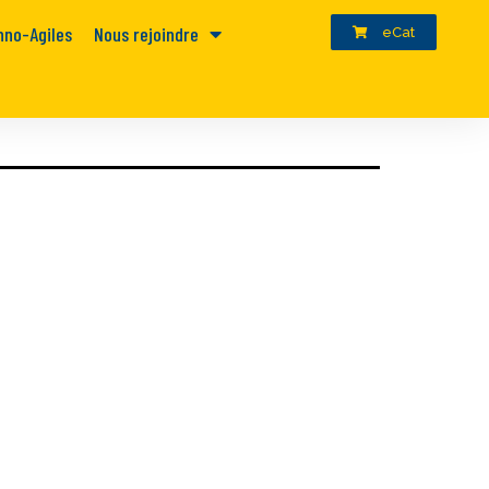
hno-Agiles
Nous rejoindre
eCat