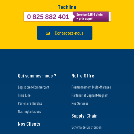
Techline
Contactez-nous
Qui sommes-nous ?
Notre Offre
Logisticien-Commerçant
Positionnement Multi-Marques
Time Line
Partenariat Gagnant-Gagnant
Partenaire Durable
Nos Services
Nos Implantations
Supply-Chain
Nos Clients
Schéma de Distribution