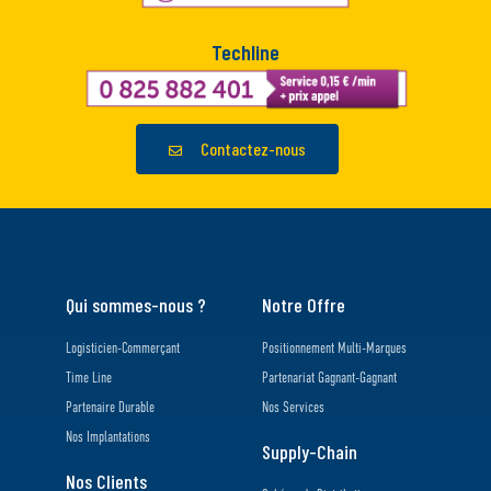
Techline
Contactez-nous
Qui sommes-nous ?
Notre Offre
Logisticien-Commerçant
Positionnement Multi-Marques
Time Line
Partenariat Gagnant-Gagnant
Partenaire Durable
Nos Services
Nos Implantations
Supply-Chain
Nos Clients